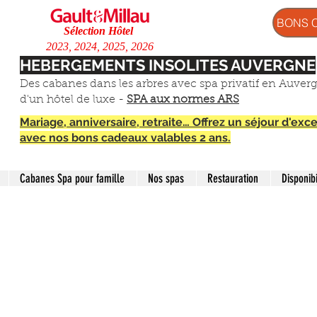
BONS 
Sélection Hôtel
2023, 2024, 2025, 2026
HEBERGEMENTS INSOLITES AUVERGNE
Des cabanes dans les arbres avec spa privatif en Auver
d'un hôtel de luxe -
SPA aux normes ARS
Mariage, anniversaire, retraite… Offrez un séjour d'ex
avec nos bons cadeaux valables 2 ans.
Cabanes Spa pour famille
Nos spas
Restauration
Disponibi