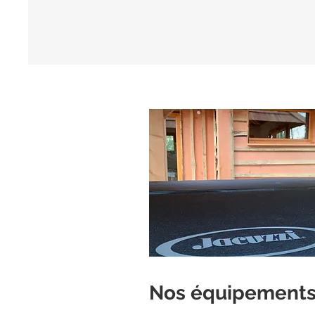
Nos éq
uipements