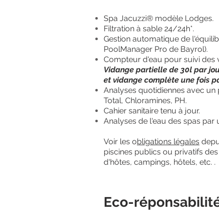
Spa Jacuzzi®
modèle Lodges.
Filtration à sable 24/24h*.
Gestion automatique de l'équilib
PoolManager Pro de Bayrol).
Compteur d'eau pour suivi des 
Vidange partielle de 30l par jo
et vidange complète une fois p
Analyses quotidienne
s
avec un 
Total, Chloramines, PH.
Cahier sanitaire tenu à jour.
Analyses de l'eau des spas par 
Voir les o
bligations légales
depui
piscines publics ou privatifs d
d'hôtes, campings, hôtels, etc. .
Eco-réponsabilit