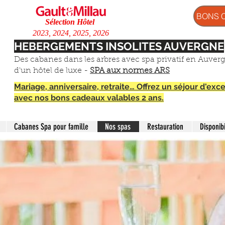
BONS 
Sélection Hôtel
2023, 2024, 2025, 2026
HEBERGEMENTS INSOLITES AUVERGNE
Des cabanes dans les arbres avec spa privatif en Auver
d'un hôtel de luxe -
SPA aux normes ARS
Mariage, anniversaire, retraite… Offrez un séjour d'ex
avec nos bons cadeaux valables 2 ans.
Cabanes Spa pour famille
Nos spas
Restauration
Disponibi